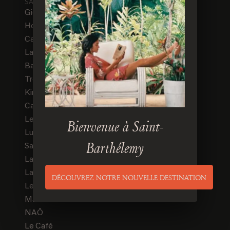
SAVOUREZ
Gigi
Hobo
Café de Paris
La Petite Plage
Bar du Port
Tropicana
Kinugawa
Café de l'Ormeau
Les Moulins de Ramatuelle
Bienvenue à Saint-
Luna Rossa
Barthélemy
Salama
La Sauvageonne
La Pomme de Pin
DÉCOUVREZ NOTRE NOUVELLE DESTINATION
Le Girelier
Manko
NAŌ
Le Café