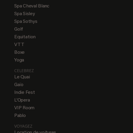
Spa Cheval Blanc
Spa Sisley
Spa Sothys
Golf
Equitation
VTT
Boxe
Yoga
CELEBREZ
Le Quai
Gaïo
Indie Fest
L'Opera
VIP Room
Pablo
VOYAGEZ
Location de voitures