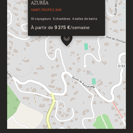
AZURÉA
SAINT-TROPEZ-BAY
10
voyageurs
5
chambres
4
salles de bains
À partir de
9 375 €
/
semaine