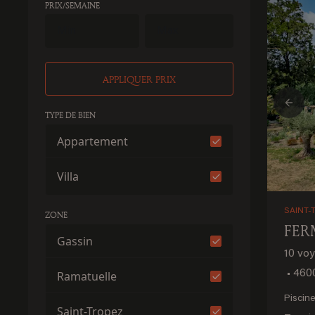
PRIX/SEMAINE
APPLIQUER PRIX
Prev
TYPE DE BIEN
Appartement
Villa
SAINT-
ZONE
FER
Gassin
10 vo
•
4600
Ramatuelle
Piscin
Saint-Tropez