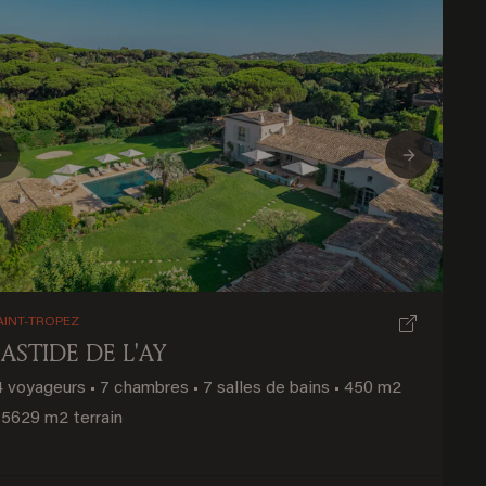
Previous
Next
AINT-TROPEZ
ASTIDE DE L'AY
4 voyageurs
•
7 chambres
•
7 salles de bains
•
450 m2
5629 m2 terrain