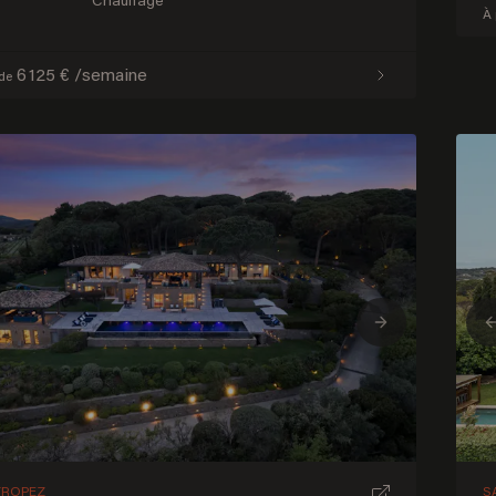
Chauffage
À 
6 125 € /semaine
 de
ious
Next
TROPEZ
S