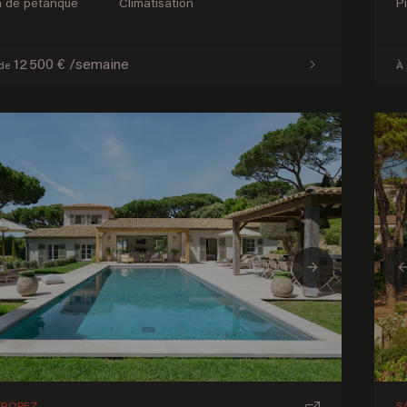
n de pétanque
Climatisation
P
12 500 € /semaine
 de
À 
ious
Next