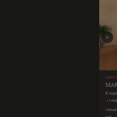
Prev
SAINT-
MAR
6 voy
•
1 m2
Climat