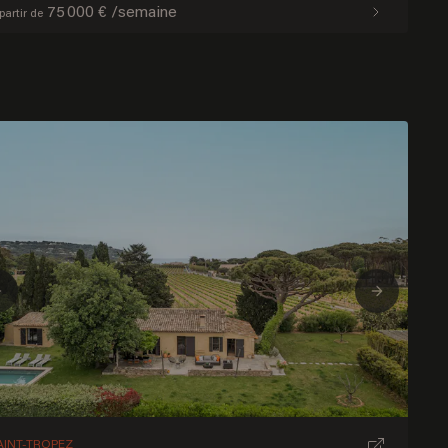
75 000 € /semaine
partir de
Previous
Next
AINT-TROPEZ