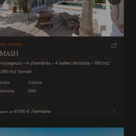
Previous
Next
AINT-TROPEZ
SMASH
 voyageurs
•
4 chambres
•
4 salles de bains
•
160 m2
280 m2 terrain
iscine
Cuisine
arbecue
WiFi
8 750 € /semaine
partir de