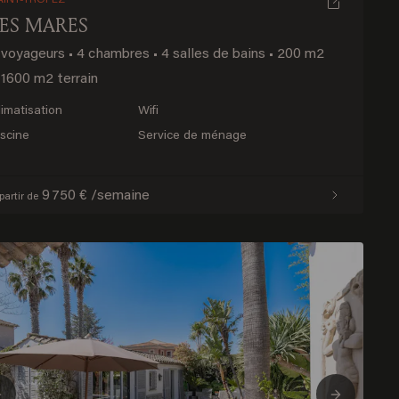
AINT-TROPEZ
LES MARES
 voyageurs
•
4 chambres
•
4 salles de bains
•
200 m2
1600 m2 terrain
limatisation
Wifi
iscine
Service de ménage
9 750 € /semaine
partir de