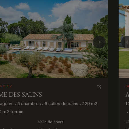
ious
Next
TROPEZ
S
ME DES SALINS
yageurs
•
5 chambres
•
5 salles de bains
•
220 m2
1
 m2 terrain
•
e
Salle de sport
C