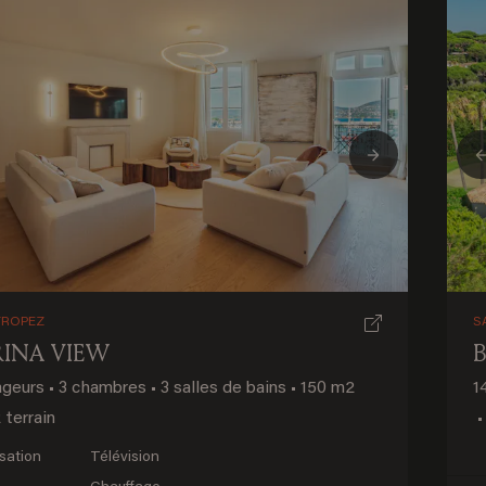
ious
Next
TROPEZ
S
INA VIEW
B
ageurs
•
3 chambres
•
3 salles de bains
•
150 m2
1
 terrain
•
isation
Télévision