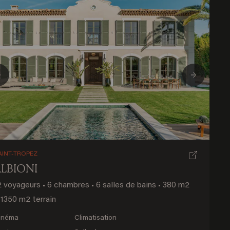
Previous
Next
AINT-TROPEZ
ALBIONI
2 voyageurs
•
6 chambres
•
6 salles de bains
•
380 m2
1350 m2 terrain
inéma
Climatisation