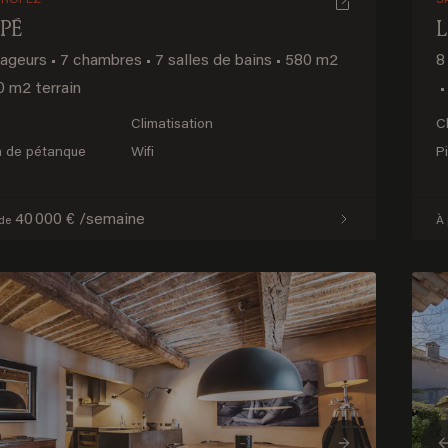
TROPEZ
S
PÉ
yageurs
•
7 chambres
•
7 salles de bains
•
580 m2
8
 m2 terrain
•
e
Climatisation
C
n de pétanque
Wifi
P
40 000 € /semaine
 de
À 