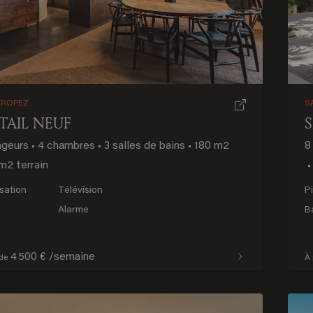
ious
Next
Bienvenue à Saint-Barthélemy
TROPEZ
S
TAIL NEUF
ageurs
•
4 chambres
•
3 salles de bains
•
180 m2
8
DÉCOUVREZ NOTRE NOUVELLE DESTINATION
m2 terrain
•
isation
Télévision
P
Alarme
B
4 500 € /semaine
 de
À 