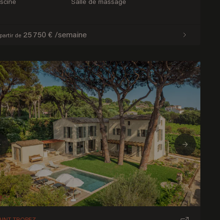
iscine
Salle de massage
25 750 € /semaine
partir de
Previous
Next