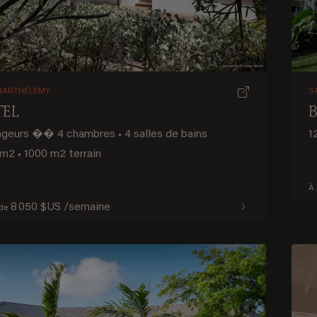
BARTHÉLEMY
S
TEL
ageurs
��
4 chambres
•
4 salles de bains
1
 m2
•
1000 m2 terrain
À 
8 050 $US /semaine
 de