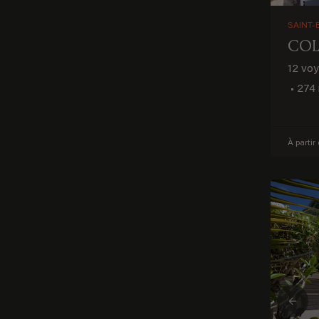
SAINT-
COL
12 vo
•
274 
À partir
Prev