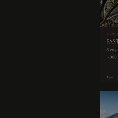
SAINT-
PAS
8 voy
•
300
À partir