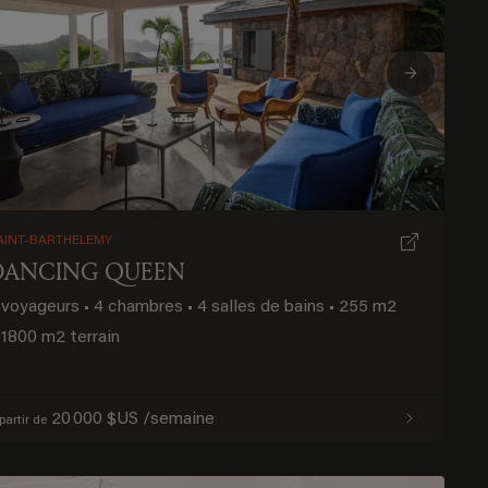
Previous
Next
AINT-BARTHELEMY
DANCING QUEEN
 voyageurs
•
4 chambres
•
4 salles de bains
•
255 m2
1800 m2 terrain
20 000 $US /semaine
partir de