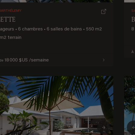
BARTHÉLEMY
S
ETTE
yageurs
•
6 chambres
•
6 salles de bains
•
550 m2
8
m2 terrain
Bienvenue à Saint-Barthélemy
À 
18 000 $US /semaine
DÉCOUVREZ NOTRE NOUVELLE DESTINATION
 de
ious
Next