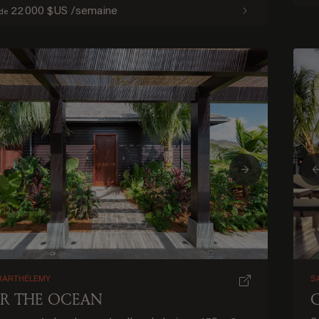
22 000 $US /semaine
 de
ious
Next
BARTHÉLEMY
S
R THE OCEAN