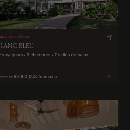
AINT-BARTHÉLEMY
BLANC BLEU
2 voyageurs
•
6 chambres
•
7 salles de bains
55 000 $US /semaine
partir de