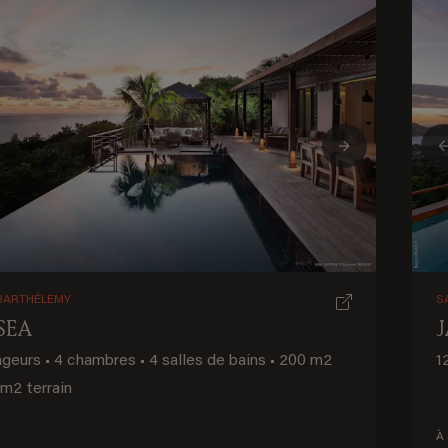
ious
Next
BARTHÉLEMY
S
SEA
ageurs
•
4 chambres
•
4 salles de bains
•
200 m2
1
m2 terrain
À 