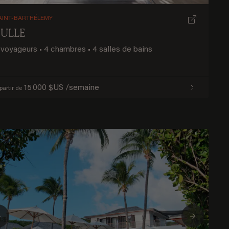
AINT-BARTHÉLEMY
BULLE
 voyageurs
•
4 chambres
•
4 salles de bains
15 000 $US /semaine
partir de
Previous
Next