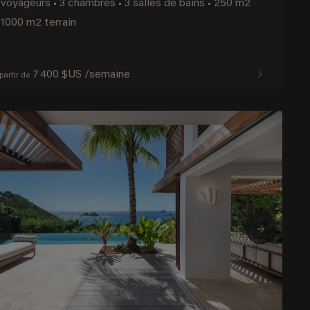
 voyageurs
•
3 chambres
•
3 salles de bains
•
250 m2
1000 m2 terrain
7 400 $US /semaine
partir de
Previous
Next