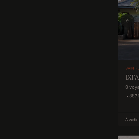
Prev
SAINT-
IXFA
8 voy
•
3871
À partir