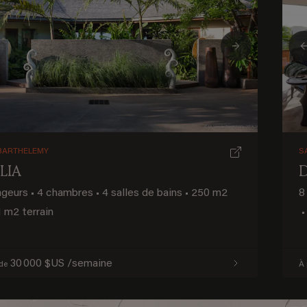
ious
Next
BARTHELEMY
S
LIA
ageurs
•
4 chambres
•
4 salles de bains
•
250 m2
8
 m2 terrain
•
30 000 $US /semaine
 de
À 