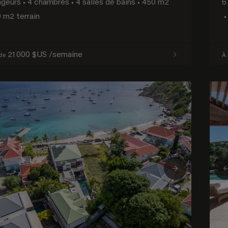
ageurs
•
4 chambres
•
4 salles de bains
•
450 m2
6
 m2 terrain
•
21 000 $US /semaine
 de
À 
ious
Next