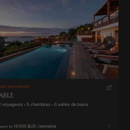
Previous
Next
AINT-BARTHÉLEMY
JABLE
2 voyageurs
•
6 chambres
•
6 salles de bains
19 000 $US /semaine
partir de