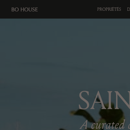
PROPRIÉTÉS
D
SAI
A curated c