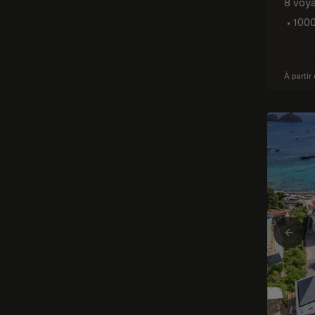
8 voy
•
1000
À partir
Prev