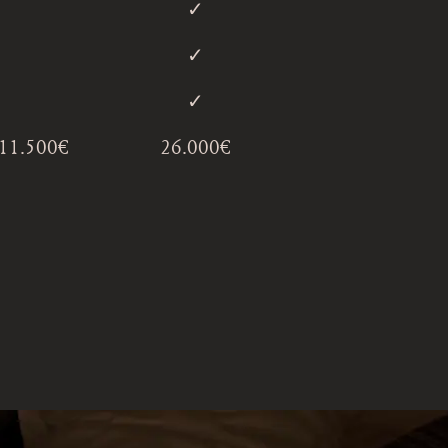
✓︎
✓︎
✓︎
11.500€
26.000€