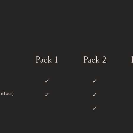
Pack 1
Pack 2
✓︎
✓︎
✓︎
✓︎
retour)
✓︎