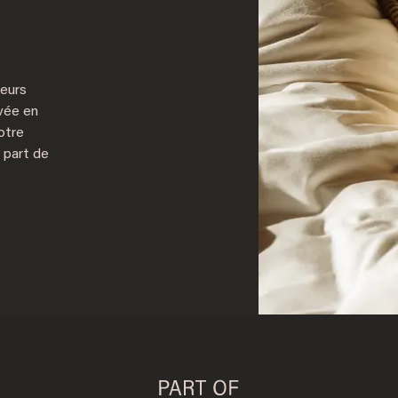
leurs
ivée en
otre
 part de