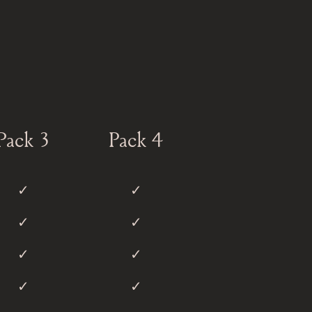
Pack 3
Pack 4
✓︎
✓︎
✓︎
✓︎
✓︎
✓︎
✓︎
✓︎