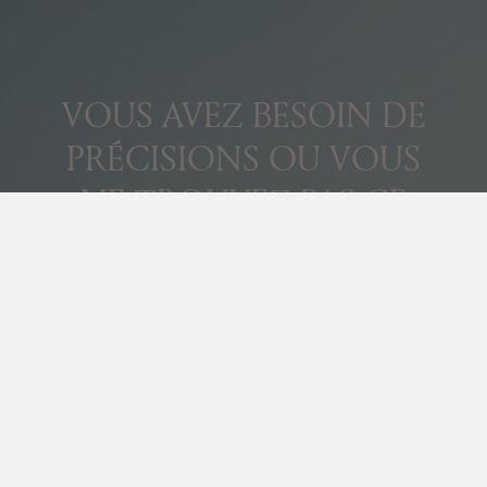
SAINT-TROPEZ
LA PAUSA
6 voyageurs
•
3 chambres
•
3 salles de bains
•
80 m2
•
150 m2 terrain
Climatisation
Wifi
Télévision
Chauffage
2 680 € /semaine
À partir de
Loading