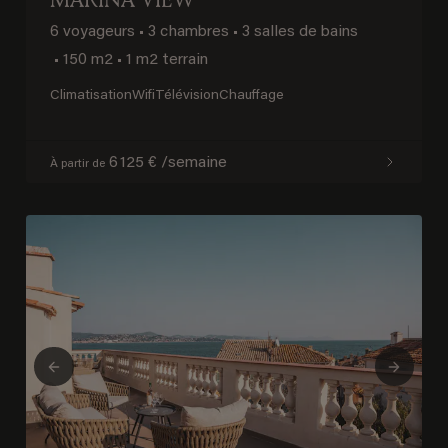
6 voyageurs
•
3 chambres
•
3 salles de bains
•
150 m2
•
1 m2 terrain
Climatisation
Wifi
Télévision
Chauffage
6 125 € /semaine
À partir de
Previous
Next