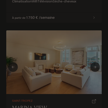
Climatisation
Wifi
Télévision
Sèche-cheveux
1 750 € /semaine
À partir de
Previous
Next
SAINT-TROPEZ
MARINA VIEW