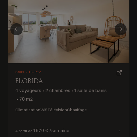
Previous
Next
SAINT-TROPEZ
FLORIDA
4 voyageurs
•
2 chambres
•
1 salle de bains
•
78 m2
Climatisation
Wifi
Télévision
Chauffage
1 670 € /semaine
À partir de