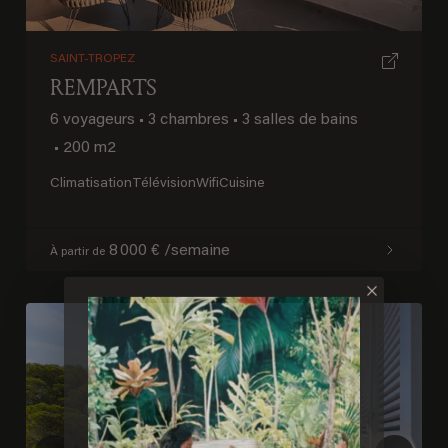
SAINT-TROPEZ
REMPARTS
6 voyageurs
•
3 chambres
•
3 salles de bains
•
200 m2
Climatisation
Télévision
Wifi
Cuisine
8 000 € /semaine
À partir de