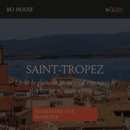
SAINT-TROPEZ
Là où le glamour intemporel rencontre le
charme méditerranéen.
RECHERCHER UNE
PROPRIÉTÉ