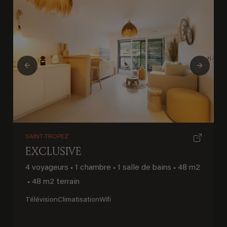
Previous
Next
SAINT-TROPEZ
EXCLUSIVE
4 voyageurs
•
1 chambre
•
1 salle de bains
•
48 m2
•
48 m2 terrain
Télévision
Climatisation
Wifi