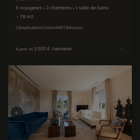
6 voyageurs
•
3 chambres
•
1 salle de bains
•
78 m2
Climatisation
Cuisine
Wifi
Télévision
2 500 € /semaine
À partir de
Previous
Next