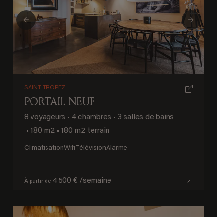
Previous
Next
SAINT-TROPEZ
PORTAIL NEUF
8 voyageurs
•
4 chambres
•
3 salles de bains
•
180 m2
•
180 m2 terrain
Climatisation
Wifi
Télévision
Alarme
4 500 € /semaine
À partir de