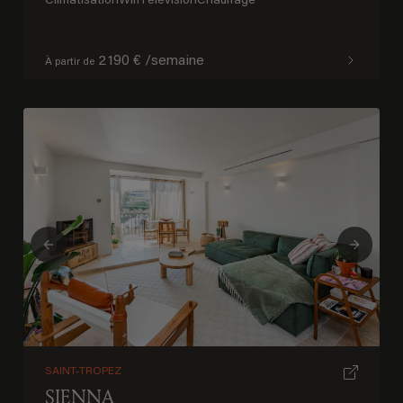
Climatisation
Wifi
Télévision
Chauffage
2 190 € /semaine
À partir de
Previous
Next
SAINT-TROPEZ
SIENNA