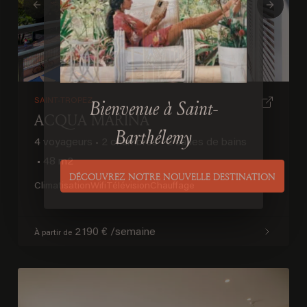
Previous
Next
SAINT-TROPEZ
ACQUA MARINA
Bienvenue à Saint-
4 voyageurs
•
2 chambres
•
2 salles de bains
Barthélemy
•
48 m2
Climatisation
Wifi
Télévision
Chauffage
DÉCOUVREZ NOTRE NOUVELLE DESTINATION
2 190 € /semaine
À partir de