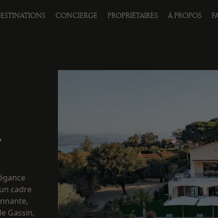
ESTINATIONS
CONCIERGE
PROPRIÉTAIRES
À PROPOS
F
•
élégance
un cadre
onnante,
de Gassin,