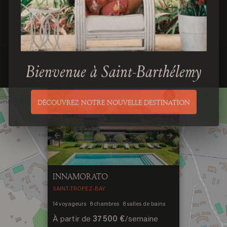
Bienvenue à Saint-Barthélemy
×
DÉCOUVREZ NOTRE NOUVELLE DESTINATION
Previous
Next
INNAMORATO
SAINT-TROPEZ-BAY
14
voyageurs
8
chambres
8
salles de bains
À partir de
37 500 €
/
semaine