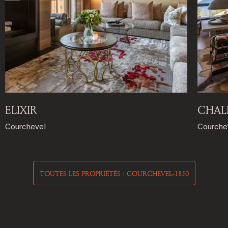
ELIXIR
CHAL
Courchevel
Courche
TOUTES LES PROPRIÉTÉS : COURCHEVEL-1850