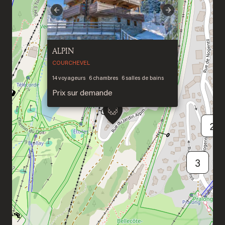
Previous
Next
ALPIN
COURCHEVEL
14
voyageurs
6
chambres
6
salles de bains
Prix sur demande
2
3