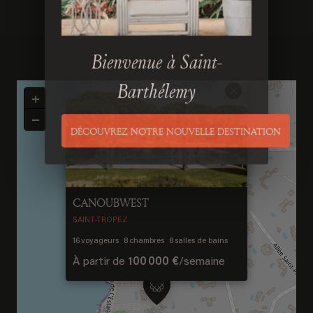
Bienvenue à Saint-
×
+
Barthélemy
−
DÉCOUVREZ NOTRE NOUVELLE DESTINATION
Previous
Next
CANOUBWEST
SAINT-TROPEZ
16
voyageurs
8
chambres
8
salles de bains
À partir de
100 000 €
/
semaine