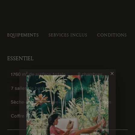
EQUIPEMENTS
SERVICES INCLUS
CONDITIONS DE
ESSENTIEL
1760 m² de surface totale
8 chambres
7 salles de bains
Air conditioning
Sèche-linge
Lave-linge
Climatisation
Coffre fort