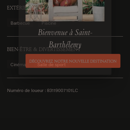
EXTÉRIEUR
Barbecue
Piscine
Bienvenue à Saint-
BIEN-ÊTRE & DIVERTISSEMENT
Barthélemy
Cinéma
Salle de sport
DÉCOUVREZ NOTRE NOUVELLE DESTINATION
Numéro de loueur : 83119007101LC