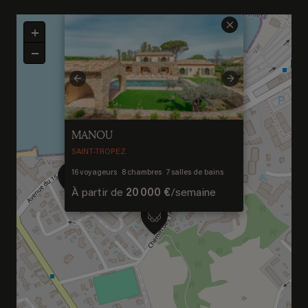
×
+
−
Previous
Next
MANOU
SAINT-TROPEZ
16
voyageurs
8
chambres
7
salles de bains
À partir de
20 000 €
/
semaine