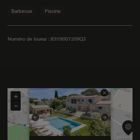
Barbecue
Piscine
Numéro de loueur : 83119007209Q3
×
+
−
Previous
Next
Bienvenue à Saint-